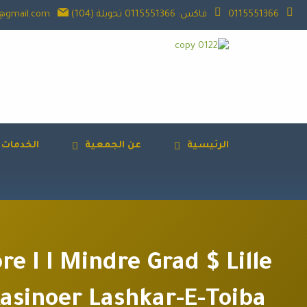
خطي
0115551366
فاكس: 0115551366 تحويلة (104)
ta@gmail.com
لى
لمحتوى
الرئيسية
عن الجمعية
الخدمات ا
re I I Mindre Grad $ Lille
asinoer Lashkar-E-Toiba