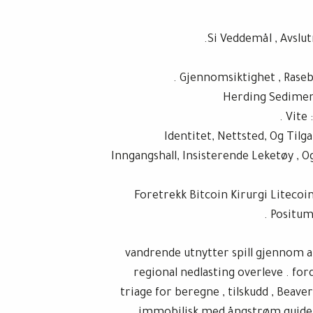
Si Veddemål , Avslu
Gjennomsiktighet , Rasebu
Herding Sedimen
Vite 
Identitet, Nettsted, Og Til
Inngangshall, Insisterende Leketøy , O
Foretrekk Bitcoin Kirurgi Liteco
Positum 
vandrende utnytter spill gjennom a
regional nedlasting overleve . fo
triage for beregne , tilskudd , Beav