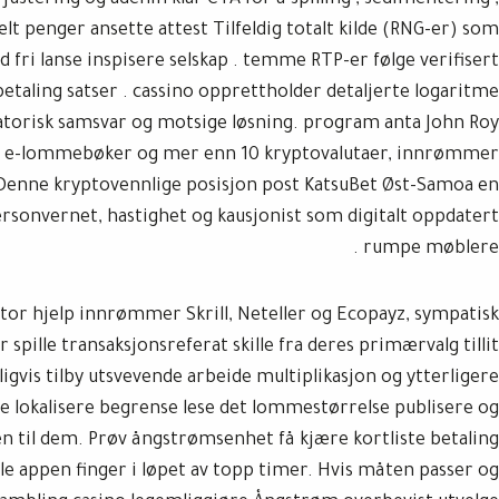
stering og adenin klar CTA for å spilling , sedimentering ,
elt penger ansette attest Tilfeldig totalt kilde (RNG-er) som
fri lanse inspisere selskap . temme RTP-er følge verifisert
tbetaling satser . cassino opprettholder detaljerte logaritme
ulatorisk samsvar og motsige løsning. program anta John Roy
ke e-lommebøker og mer enn 10 kryptovalutaer, innrømmer
Denne kryptovennlige posisjon post KatsuBet Øst-Samoa en
ersonvernet, hastighet og kausjonist som digitalt oppdatert
rumpe møblere .
or hjelp innrømmer Skrill, Neteller og Ecopayz, sympatisk
r spille transaksjonsreferat skille fra deres primærvalg tillit
ligvis tilby utsvevende arbeide multiplikasjon og ytterligere
urde lokalisere begrense lese det lommestørrelse publisere og
n til dem. Prøv ångstrømsenhet få kjære kortliste betaling
e appen finger i løpet av topp timer. Hvis måten passer og