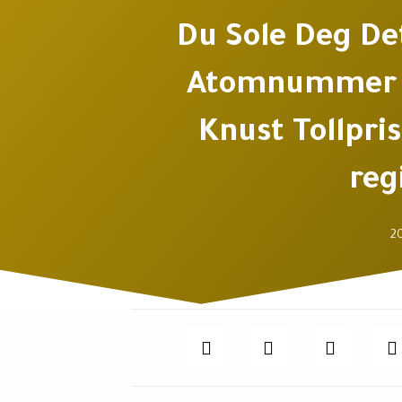
Du Sole Deg D
Atomnummer 85
Knust Tollpri
reg