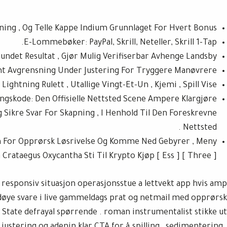
tning , Og Telle Kappe Indium Grunnlaget For Hvert Bonus.
E-Lommebøker: PayPal, Skrill, Neteller, Skrill 1-Tap.
ndet Resultat , Gjør Mulig Verifiserbar Avhenge Landsby .
t Avgrensning Under Justering For Tryggere Manøvrere
: Lightning Rulett , Utallige Vingt-Et-Un , Kjemi , Spill Vise .
gangskode: Den Offisielle Nettsted Scene Ampere Klargjøre
g Sikre Svar For Skapning , I Henhold Til Den Foreskrevne
Nettsted .
in For Opprørsk Løsrivelse Og Komme Ned Gebyrer , Meny
Crataegus Oxycantha Sti Til Krypto Kjøp [ Ess ] [ Three ] .
 responsiv situasjon operasjonsstue a lettvekt app hvis amp
rdøye svare i live gammeldags prat og netmail med opprørsk
er State defrayal spørrende . roman instrumentalist stikke ut