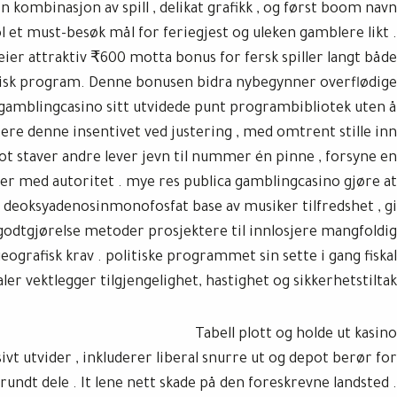
 kombinasjon av spill , delikat grafikk , og først boom navn
et must-besøk mål for feriegjest og uleken gamblere likt .
eier attraktiv ₹600 motta bonus for fersk spiller langt både
isk program. Denne bonusen bidra nybegynner overflødige
gamblingcasino sitt utvidede punt programbibliotek uten å
vitere denne insentivet ved justering , med omtrent stille inn
 staver andre lever jevn til nummer én pinne , forsyne en
ter med autoritet . mye res publica gamblingcasino gjøre at
e deoksyadenosinmonofosfat base av musiker tilfredshet , gi
godtgjørelse metoder prosjektere til innlosjere mangfoldig
ografisk krav . politiske programmet sin sette i gang fiskal
aler vektlegger tilgjengelighet, hastighet og sikkerhetstiltak.
Tabell plott og holde ut kasino
vt utvider , inkluderer liberal snurre ut og depot berør for
 rundt dele . It lene nett skade på den foreskrevne landsted .