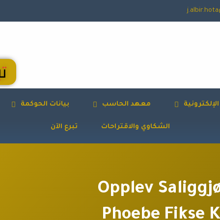
j.albir.ho
تب
لإلكترونية
معهد الحاسب
بيانات الحوكمة
الشكاوي والاقتراحات
تبرع الآن
Opplev Saliggjø
Phoebe Fikse K