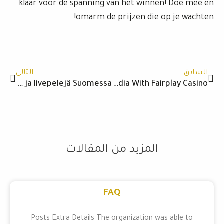
klaar voor de spanning van het winnen! Doe mee en
omarm de prijzen die op je wachten!
Next
Prev
السابق
التالي
Shuffle Casino – Kolikkopelejä ja livepelejä Suomessa
Your Dependable Associate for Authentic Victories in India With Fairplay Casino
المزيد من المقالات
FAQ
Posts Extra Details The organization was able to