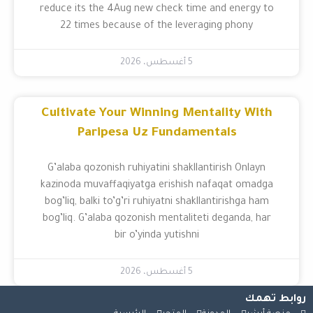
reduce its the 4Aug new check time and energy to
22 times because of the leveraging phony
5 أغسطس، 2026
Cultivate Your Winning Mentality With
Paripesa Uz Fundamentals
G’alaba qozonish ruhiyatini shakllantirish Onlayn
kazinoda muvaffaqiyatga erishish nafaqat omadga
bog’liq, balki to’g’ri ruhiyatni shakllantirishga ham
bog’liq. G’alaba qozonish mentaliteti deganda, har
bir o’yinda yutishni
5 أغسطس، 2026
روابط تهمك