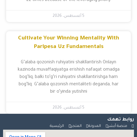
22 times because of the leveraging phony
5 أغسطس، 2026
Cultivate Your Winning Mentality With
Paripesa Uz Fundamentals
G’alaba qozonish ruhiyatini shakllantirish Onlayn
kazinoda muvaffaqiyatga erishish nafaqat omadga
bog’liq, balki to’g’ri ruhiyatni shakllantirishga ham
bog’liq. G’alaba qozonish mentaliteti deganda, har
bir o’yinda yutishni
5 أغسطس، 2026
روابط تهمك
منصة أبشر
المدونة
المتجر
الرئيسية