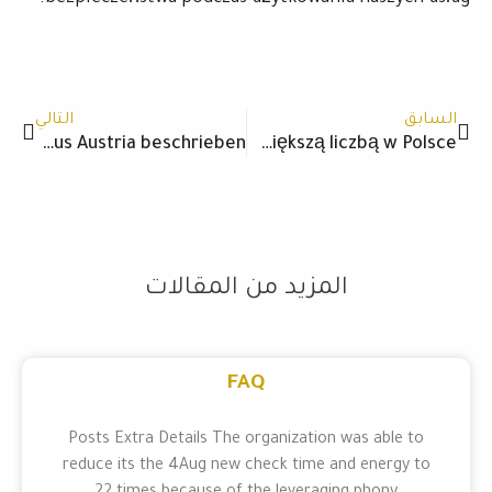
Next
Prev
السابق
التالي
Winshark Casino Bonusbedingungen für Spieler aus Austria beschrieben
Kasyno Vavada – Zagraj w sposób bezpieczny, wygrywaj prędko i ciesz się większą liczbą w Polsce
المزيد من المقالات
FAQ
Posts Extra Details The organization was able to
reduce its the 4Aug new check time and energy to