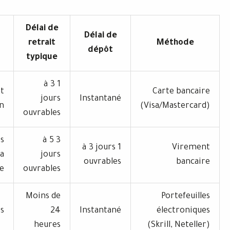
Délai de
Frais (à
Délai de
retrait
Mé
vérifier)
dépôt
typique
1 à 3
Généralement
Car
jours
Instantané
aucun
(Visa/
ouvrables
Variables
3 à 5
1 à 3 jours
selon la
jours
ouvrables
banque
ouvrables
Moins de
P
Possibles
24
Instantané
él
heures
(Skril