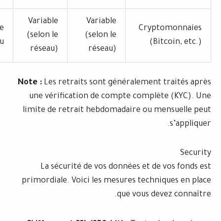
Variable
Variable
Frais de
Crypt
(selon le
(selon le
réseau
(Bi
réseau)
réseau)
Note :
Les retraits sont généralement 
une vérification de compte complè
limite de retrait hebdomadaire ou m
La sécurité de vos données et de
primordiale. Voici les mesures techn
que vous de