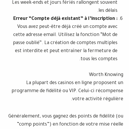
Les week-ends et jours fériés rallong
Erreur “Compte déjà existant” à l’in
Vous avez peut-être déjà créé un 
cette adresse email. Utilisez la fonct
passe oublié”. La création de compte
est interdite et peut entraîner la f
tous l
Wo
La plupart des casinos en lign
programme de fidélité ou VIP. Celui-
votre acti
Généralement, vous gagnez des points d
“comp points”) en fonction de votr