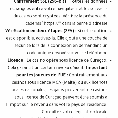
Chiffrement SSL (256-bit) :
Toutes l
échangées entre votre navigateur et l
du casino sont cryptées. Vérifiez la 
cadenas “https://” dans la barr
Vérification en deux étapes (2FA) :
Si c
est disponible, activez-la. Elle ajoute u
sécurité lors de la connexion en d
code unique envoyé sur votre
Licence :
Le casino opère sous licence 
Cela garantit un certain niveau d’audit.
pour les joueurs de l’UE :
Contrai
casinos sous licence MGA (Malte) ou a
locales nationales, les gains provenant
sous licence de Curaçao peuvent êt
l’impôt sur le revenu dans votre pays de
Consultez votre législa