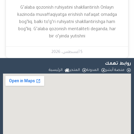
G’alaba qozonish ruhiyatini shakllantiri
kazinoda muvaffaqiyatga erishish nafaq
bog’liq, balki to’g’ri ruhiyatni shakllanti
bog’liq. G’alaba qozonish mentaliteti de
bir o’yinda yutishni
5 أغسطس، 2026
لمدونة
المتجر
الرئيسية