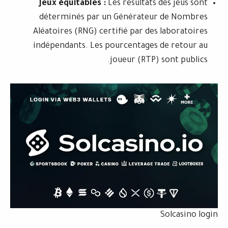
Jeux équitables :
Les résultats de
déterminés par un Générateur 
Aléatoires (RNG) certifié par des l
indépendants. Les pourcentages d
joueur (RTP) so
S