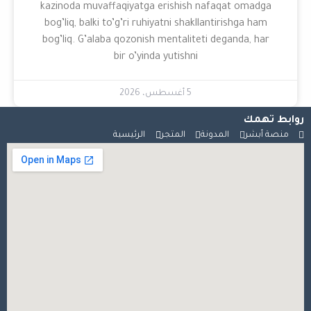
kazinoda muvaffaqiyatga erishish nafaqat omadga
bog’liq, balki to’g’ri ruhiyatni shakllantirishga ham
bog’liq. G’alaba qozonish mentaliteti deganda, har
bir o’yinda yutishni
5 أغسطس، 2026
روابط تهمك
منصة أبشر
المدونة
المتجر
الرئيسية