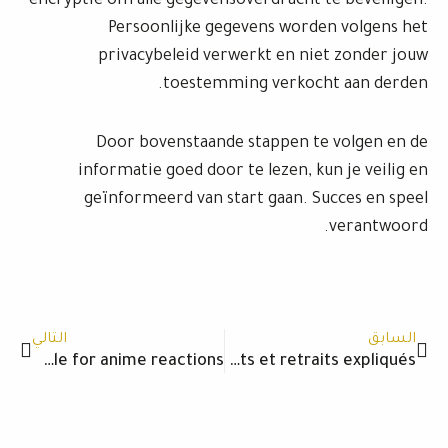
encryptie om alle gegevensoverdracht te beveiligen.
Persoonlijke gegevens worden volgens het
privacybeleid verwerkt en niet zonder jouw
toestemming verkocht aan derden.
Door bovenstaande stappen te volgen en de
informatie goed door te lezen, kun je veilig en
geïnformeerd van start gaan. Succes en speel
verantwoord.
Next
Prev
السابق
التالي
My Giphy profile for anime reactions
Guide pratique : bonus, dépôts et retraits expliqués